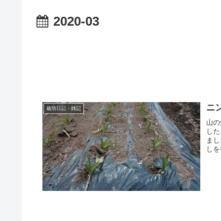
2020-03
ニ
栽培日記・雑記
山の
した
まし
しを