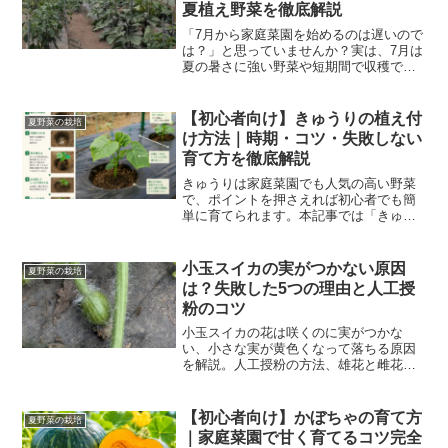
夏植え野菜を徹底解説
「7月から家庭菜園を始めるのは遅いので
は？」と思っていませんか？実は、7月は
夏の暑さに強い野菜や短期間で収穫でき
る葉物野菜を育てる絶好のタイミングで
す。初心者でも育てやすい品種が多く、
プランターでも十分楽しめます。この記
【初心者向け】きゅうりの植え付
夏野菜の栽培
事では、7月に植えら...
け方法｜時期・コツ・失敗しない
育て方を徹底解説
きゅうりは家庭菜園でも人気の高い野菜
で、ポイントを押さえれば初心者でも簡
単に育てられます。本記事では「きゅう
りの植え付け」をテーマに、最適な時期
や手順、失敗しないコツまで詳しく解説
します。きゅうりの植え付け時期はい
小玉スイカの実がつかない原因
夏野菜の栽培
つ？きゅうりの植え付けに最...
は？失敗した5つの理由と人工授
粉のコツ
小玉スイカの花は咲くのに実がつかな
い、小さな実が黄色くなって落ちる原因
を解説。人工授粉の方法、雄花と雌花の
見分け方、肥料や日当たり、つるぼけ対
策を家庭菜園の失敗談とともに紹介しま
す。
【初心者向け】かぼちゃの育て方
夏野菜の栽培
｜家庭菜園で甘く育てるコツ完全