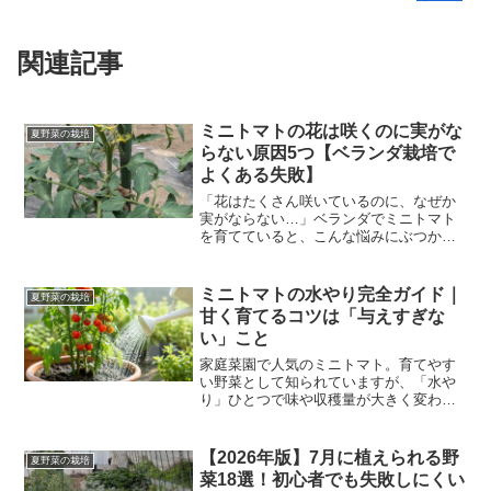
関連記事
ミニトマトの花は咲くのに実がな
夏野菜の栽培
らない原因5つ【ベランダ栽培で
よくある失敗】
「花はたくさん咲いているのに、なぜか
実がならない…」ベランダでミニトマト
を育てていると、こんな悩みにぶつかる
人はとても多いです。実はこの状態、原
因はほぼ決まっています。そして正しく
対処すれば、初心者でもしっかり実をつ
ミニトマトの水やり完全ガイド｜
夏野菜の栽培
けるようになります。この...
甘く育てるコツは「与えすぎな
い」こと
家庭菜園で人気のミニトマト。育てやす
い野菜として知られていますが、「水や
り」ひとつで味や収穫量が大きく変わる
ことをご存じでしょうか？この記事で
は、初心者でも失敗しないミニトマトの
水やりのコツをわかりやすく解説しま
【2026年版】7月に植えられる野
夏野菜の栽培
す。ミニトマトは水を控えめに...
菜18選！初心者でも失敗しにくい