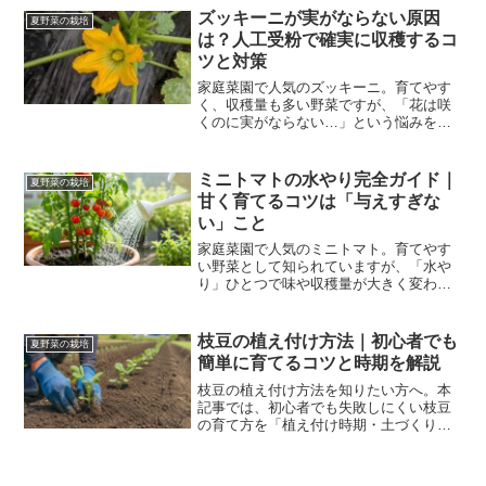
るかについて紹介します。
ズッキーニが実がならない原因
夏野菜の栽培
は？人工受粉で確実に収穫するコ
ツと対策
家庭菜園で人気のズッキーニ。育てやす
く、収穫量も多い野菜ですが、「花は咲
くのに実がならない…」という悩みを抱
える人は少なくありません。この記事で
は、ズッキーニが実らない主な原因と、
誰でも簡単にできる人工受粉の方法・コ
ミニトマトの水やり完全ガイド｜
夏野菜の栽培
ツをわかりやすく解説しま...
甘く育てるコツは「与えすぎな
い」こと
家庭菜園で人気のミニトマト。育てやす
い野菜として知られていますが、「水や
り」ひとつで味や収穫量が大きく変わる
ことをご存じでしょうか？この記事で
は、初心者でも失敗しないミニトマトの
水やりのコツをわかりやすく解説しま
枝豆の植え付け方法｜初心者でも
夏野菜の栽培
す。ミニトマトは水を控えめに...
簡単に育てるコツと時期を解説
枝豆の植え付け方法を知りたい方へ。本
記事では、初心者でも失敗しにくい枝豆
の育て方を「植え付け時期・土づくり・
種まきの手順」まで分かりやすく解説し
ます。家庭菜園で美味しい枝豆を育てた
い方はぜひ参考にしてください。枝豆の