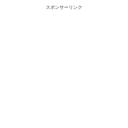
植え付け時期はいつ？枝豆...
スポンサーリンク