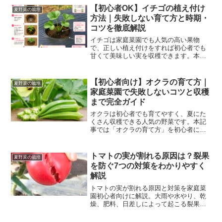
【初心者OK】イチゴの植え付け
夏野菜の栽培
方法｜失敗しない育て方と時期・
コツを徹底解説
イチゴは家庭菜園でも人気の高い果物
で、正しい植え付けをすれば初心者でも
甘くて美味しい実を収穫できます。本記
事では、イチゴの植え付けの時期や方
法、育て方のコツをわかりやすく解説し
ます。イチゴの植え付け時期はいつ？イ
【初心者向け】オクラの育て方｜
夏野菜の栽培
チゴの植え付けは**秋（9月...
家庭菜園で失敗しないコツと収穫
まで完全ガイド
オクラは初心者でも育てやすく、夏にた
くさん収穫できる人気の野菜です。本記
事では「オクラの育て方」を初心者にも
わかりやすく解説します。種まきから収
穫まで、失敗しないコツも紹介するので
ぜひ参考にしてください。オクラの基本
トマトの実が割れる原因は？裂果
夏野菜の栽培
情報科名：アオイ科生育適...
を防ぐ7つの対策をわかりやすく
解説
トマトの実が割れる原因と対策を家庭菜
園初心者向けに解説。大雨や水やり、乾
燥、肥料、日差しによって起こる裂果の
仕組みや、雨よけ・マルチング・収穫時
期のポイント、割れたトマトを食べられ