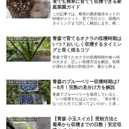
者でも簡単に育てて収穫できる家
庭菜園ガイド
この記事では、椎茸の菌床栽培キットの
特徴やメリット、育て方のコツ、収穫の
タイミングまで詳しく解説します。椎茸
の菌床栽培キットとは？椎茸の菌床栽培
キットとは、椎茸の菌が繁殖した培地
（菌床）を使って家庭で椎茸を栽培でき
青森で育てるオクラの収穫時期は
青森の家庭菜園の始め方
るセットのことです。菌床は...
いつ？おいしく収穫するタイミン
グと長く採るコツ
青森で育てたオクラの収穫時期や食べ頃
の大きさ、正しい収穫方法を解説。収穫
が遅れた場合の対処法や、夏から秋まで
長く収穫するための水やり・追肥のコツ
も紹介します。
青森のブルーベリー収穫時期は7
青森の家庭菜園の始め方
～8月！完熟の見分け方を解説
青森でブルーベリーを栽培していると、
「いつ収穫すればよいのか」「実が青く
なったらすぐに採ってよいのか」と迷う
ことがあります。ブルーベリーは、収穫
するタイミングによって甘さや酸味、香
りが大きく変わる果物です。表面が青く
【青森 小玉スイカ】受粉方法と
青森の家庭菜園の始め方
なっていても、まだ十分に...
着果から収穫までの日数｜安定収