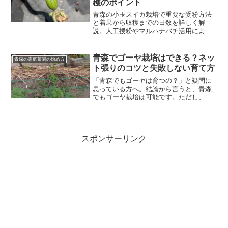
穫のポイント
青森の小玉スイカ栽培で重要な受粉方法
と着果から収穫までの日数を詳しく解
説。人工授粉やマルハナバチ活用による
安定栽培のコツも紹介。
青森でゴーヤ栽培はできる？ネッ
青森の家庭菜園の始め方
ト張りのコツと失敗しない育て方
「青森でもゴーヤは育つの？」と疑問に
思っている方へ。結論から言うと、青森
でもゴーヤ栽培は可能です。ただし、気
温や風の影響を受けやすいため、「ネッ
ト張り」が成功のカギになります。この
記事では、青森の気候に合わせたゴーヤ
のネット設置方法と育て方...
スポンサーリンク