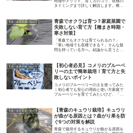
特徴やメリット、育て方のコツ、収穫の
タイミングまで詳しく解説します。椎茸
の菌床栽培キットとは？椎茸の菌床栽培
キットとは、椎茸の菌が繁殖した培地
（菌床）を使って家庭で椎茸を栽培でき
青森でオクラは育つ？家庭菜園で
青森の家庭菜園の始め方
るセットのことです。菌床は...
失敗しない育て方【種まき時期・
寒さ対策】
「青森でもオクラは育てられるの？」
「寒い地域でも収穫できる？」そんな疑
問を持っている方へ。結論から言うと、
青森でもオクラは育てられます。ただ
し、暖かい地域と同じ育て方では失敗し
やすいため、寒冷地ならではのコツが重
【初心者必見】コメリのブルーベ
青森の家庭菜園の始め方
要です。この記事では、青森・...
リーの土で簡単栽培！育て方と失
敗しないポイント
コメリのブルーベリーの土を使ってみた
｜初心者でも安心の理由と使い方家庭で
ブルーベリーを育ててみたいけど、「土
選びが難しそう」と感じていませんか？
そんな方におすすめなのが、ホームセン
ターで手軽に手に入るコメリの「ブルー
【青森のキュウリ栽培】キュウリ
青森の家庭菜園の始め方
ベリーの土」です。この記...
が曲がる原因とは？曲がり果を防
ぐ6つの対策を解説
青森で栽培するキュウリが曲がる原因を