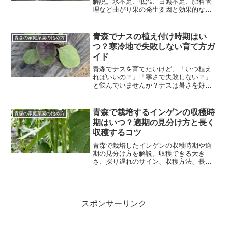
解説。水不足、低温、日照不足、肥料管
理など曲がり果の発生要因と効果的な対
策を詳しく紹介します。
青森でナスの植え付け時期はい
青森の家庭菜園の始め方
つ？寒冷地で失敗しない育て方ガ
イド
青森でナスを育てたいけど、「いつ植え
ればいいの？」「寒さで失敗しない？」
と悩んでいませんか？ナスは暑さを好む
野菜のため、寒冷地である青森では植え
付けのタイミングがとても重要です。本
記事では、青森でのナスの植え付け時
青森で栽培するインゲンの収穫時
青森の家庭菜園の始め方
期・苗選び・失敗しないコツ...
期はいつ？適期の見分け方と長く
収穫するコツ
青森で栽培したインゲンの収穫時期や適
期の見分け方を解説。収穫できる大き
さ、採り遅れのサイン、収穫方法、長く
収穫するための管理まで、家庭菜園初心
者にも分かりやすく紹介します。
スポンサーリンク