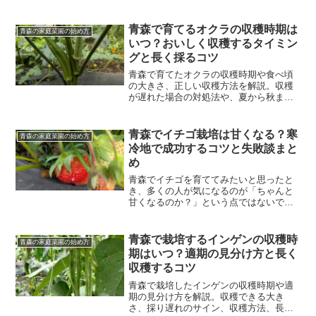
青森で育てるオクラの収穫時期は
青森の家庭菜園の始め方
いつ？おいしく収穫するタイミン
グと長く採るコツ
青森で育てたオクラの収穫時期や食べ頃
の大きさ、正しい収穫方法を解説。収穫
が遅れた場合の対処法や、夏から秋まで
長く収穫するための水やり・追肥のコツ
も紹介します。
青森でイチゴ栽培は甘くなる？寒
青森の家庭菜園の始め方
冷地で成功するコツと失敗談まと
め
青森でイチゴを育ててみたいと思ったと
き、多くの人が気になるのが「ちゃんと
甘くなるのか？」という点ではないでし
ょうか。結論から言うと、青森でもイチ
ゴは育てられます。ただし、何も考えず
に育てると「見た目は立派なのに全然甘
青森で栽培するインゲンの収穫時
青森の家庭菜園の始め方
くない」という失敗になり...
期はいつ？適期の見分け方と長く
収穫するコツ
青森で栽培したインゲンの収穫時期や適
期の見分け方を解説。収穫できる大き
さ、採り遅れのサイン、収穫方法、長く