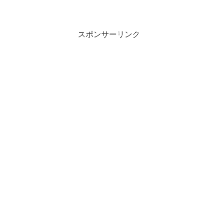
り方、収穫後の乾燥・保存方法を紹介し
ます。
スポンサーリンク