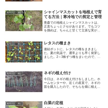
で実がならなく、今年は少なめでした。
被害はあったのものの、少なめですがブ
ルーベリーを収穫できました...
シャインマスカットを地植えで育
栽培日記・雑記
てる方法｜寒冷地での剪定と管理
青森での地植えシャインマスカットは、
正直ちょっとクセがあります。でもコツ
を掴めば、ちゃんと甘くて立派な実がで
きます。ここでは「地植えならでは」の
剪定と、実際にやって感じたことをまと
めます。地植えは“伸びすぎる”のが最大の
レタスの種まき
栽培日記・雑記
特徴鉢植えと違って、...
連結ポットに、レタスの種をまきまし
た。夏の気温で、通常よりも早く発芽し
ました。2～3株ずつ種をまいたので、１
本になるように間引きをしました。発芽
状態も良く、ほぼすべての種から芽が出
ました。しかし、連日の暑さで葉が一部
焼けてしまいました・・・...
ネギの植え付け
栽培日記・雑記
今日は、ネギの植え付けをしました。ホ
ームセンターや、近くの産直で、ネギの
苗を購入したので、そちらを畑に植え付
けました。畑作り植え付けの2週間前に畑
作りをします。 長ネギは過湿に弱いの
で、水はけの良い場所を選びます。 ネギ
は酸性土壌を嫌うので...
白菜の定植
栽培日記・雑記