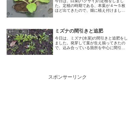
今日は、白菜(ハクサイ)の定植をしまし
た。定植の時期である、本葉が４〜５枚
ほど出てきたので、畑に植え付けまし
た。畑の準備定植の1週間前に畑作りをし
ます。畑の作り方として、 苦土石灰、た
い肥、化成肥料をまき、鍬を使って土を
耕し 、高さ10cm...
ミズナの間引きと追肥
栽培日記・雑記
今日は、ミズナ(水菜)の間引きと追肥をし
ました。発芽して葉が生え揃ってきたの
で、込み合っている箇所を中心に間引き
ました。ミズナの間引き・追肥ミズナの
間引き時期と間引き方法 ミズナの間引き
の頻度は、生長に合わせて数回に分けて
間引きます。最終株...
スポンサーリンク