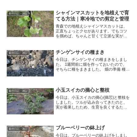
時期寒冷地：5～7月中間地：4～5月暖
地：4～7月※ 種まき時期の詳細は、種袋
裏面の種まき時期...
シャインマスカットを地植えで育
栽培日記・雑記
てる方法｜寒冷地での剪定と管理
青森での地植えシャインマスカットは、
正直ちょっとクセがあります。でもコツ
を掴めば、ちゃんと甘くて立派な実がで
きます。ここでは「地植えならでは」の
剪定と、実際にやって感じたことをまと
めます。地植えは“伸びすぎる”のが最大の
チンゲンサイの種まき
栽培日記・雑記
特徴鉢植えと違って、...
今日は、チンゲンサイの種まきをしまし
た。 1週間前に畑を作っておいたので、
そちらに種をまきました。 畑の準備 種ま
きの1週間前に畑作りをします。畑の作り
方として、苦土石灰、たい肥、化成肥料
をまき、鍬を使って土を耕し、幅60cm、
高さ10cm...
小玉スイカの摘心と整枝
栽培日記・雑記
今日は、小玉スイカの摘心(摘芯)と整枝を
しました。ツルが込み合ってきたのと、
実が着果したため、生育を良くするため
に行いました。スイカの摘心と整枝の方
法をまとめたので、参考にしていただけ
たら嬉しいです。小玉スイカの摘心と整
枝方法摘心の方法摘心...
ブルーベリーの鉢上げ
栽培日記・雑記
今日は、ブルーベリーの鉢上げをしまし