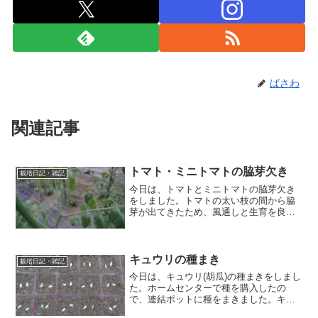
ばさわ
関連記事
トマト・ミニトマトの脇芽欠き
栽培日記・雑記
今日は、トマトとミニトマトの脇芽欠き
をしました。トマトの太い枝の間から脇
芽が出てきたため、風通しと生育を良く
するために剪定しました。脇芽欠きの目
的と方法脇芽欠きの目的脇芽欠きの目的
は、 葉が茂りすぎて花芽がつきにくくな
り、風通しも悪くなるた...
キュウリの種まき
栽培日記・雑記
今日は、キュウリ(胡瓜)の種まきをしまし
た。ホームセンターで種を購入したの
で、連結ポットに種をまきました。キュ
ウリの種まき時期・種のまきかた種まき