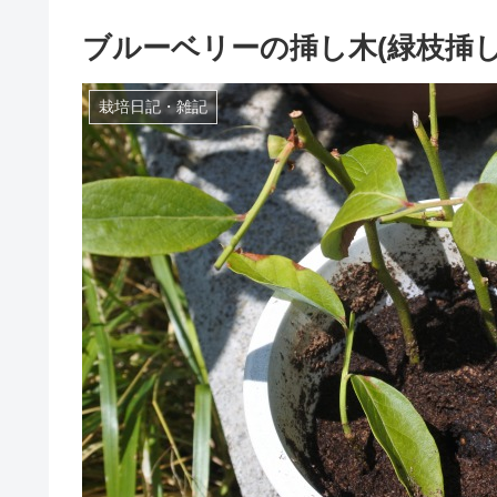
ブルーベリーの挿し木(緑枝挿し
栽培日記・雑記