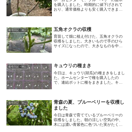
を購入しました。時期的に値下げされて
おり、通常価格よりも安く購入できまし
た。購入したのは、チャンドラと言う品
種で、500円玉ほどの大粒の実がなりま
す。1年生と言う一般的にホームセンター
で、売られている苗を...
五角オクラの収穫
栽培日記・雑記
育苗して畑に植え付けた、五角オクラの
収穫をしました。大きいもので手のひら
サイズになったので、大きなものを中心
に収穫しました。収穫開花後10日で収穫
できます。はさみで切り取って収穫しま
す。大きなものは、手のひらをはみ出す
ほどのサイズになりまし...
キュウリの種まき
栽培日記・雑記
今日は、キュウリ(胡瓜)の種まきをしまし
た。ホームセンターで種を購入したの
で、連結ポットに種をまきました。キュ
ウリの種まき時期・種のまきかた種まき
時期寒冷地：5～7月中間地：4～5月暖
地：4～7月※ 種まき時期の詳細は、種袋
裏面の種まき時期...
青森の夏、ブルーベリーを収穫し
栽培日記・雑記
ました
今日は青森で育てているブルーベリーの
収穫をしました。朝の涼しい空気の中、
木には濃い青紫色に色づいた実がたくさ
ん実っていて、一粒ずつ丁寧に摘み取っ