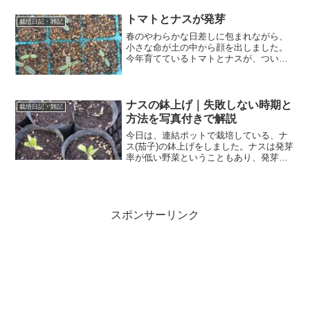
ていきました。手のひらいっぱいに収穫
できると、とても嬉しい気持ちになりま
トマトとナスが発芽
栽培日記・雑記
す。収穫したばかりのブル...
春のやわらかな日差しに包まれながら、
小さな命が土の中から顔を出しました。
今年育てているトマトとナスが、ついに
発芽です。種をまいたのはまだ肌寒さが
残る頃。毎日土の様子を気にしながら、
水やりのタイミングや温度管理に少し神
経を使っていました。「ち...
ナスの鉢上げ｜失敗しない時期と
栽培日記・雑記
方法を写真付きで解説
今日は、連結ポットで栽培している、ナ
ス(茄子)の鉢上げをしました。ナスは発芽
率が低い野菜ということもあり、発芽に
日数を要しましたが、発芽後は順調に生
育して鉢上げの時期を迎えました。苗は
少し小さめですが、これから生育してく
ると予想して、早めに...
スポンサーリンク