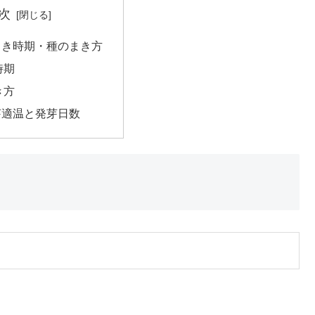
次
まき時期・種のまき方
時期
き方
芽適温と発芽日数