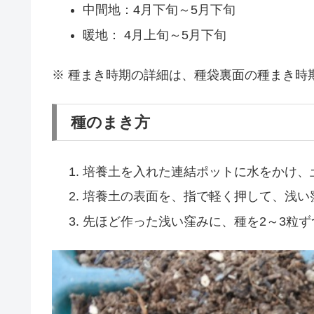
中間地：4月下旬～5月下旬
暖地： 4月上旬～5月下旬
※ 種まき時期の詳細は、種袋裏面の種まき時
種のまき方
培養土を入れた連結ポットに水をかけ、
培養土の表面を、指で軽く押して、浅い
先ほど作った浅い窪みに、種を2～3粒