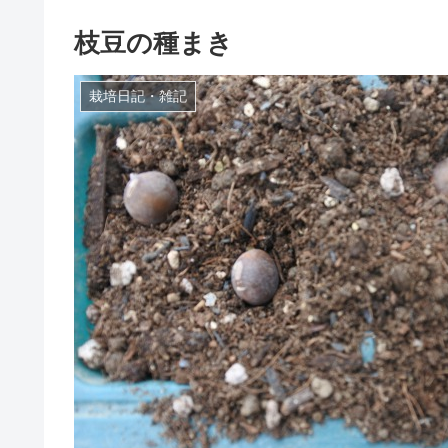
枝豆の種まき
栽培日記・雑記