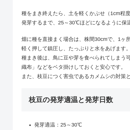
種をまき終えたら、土を軽くかぶせ（1cm程
発芽するまで、25～30℃ほどになるように保
畑に種を直接まく場合は、株間30cmで、1ヶ
軽く押して鎮圧し、たっぷりと水をあげます
種まき後は、鳥に豆や芽を食べられてしまう
織布」などをベタ掛けしておくと安心です。
また、枝豆につく害虫であるカメムシの対策
枝豆の発芽適温と発芽日数
発芽適温：25～30℃