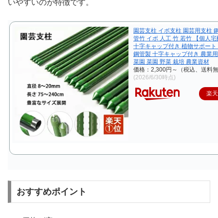
いやすいのが特徴です。
園芸支柱 イボ支柱 園芸用支柱 
管竹 イボ 人工 竹 若竹 【個人
十字キャップ付き 植物サポート
鋼管製 十字キャップ付き 農業用
菜園 菜園 野菜 栽培 農業資材
価格：2,300円～（税込、送料無
(2026/6/30時点)
楽
おすすめポイント