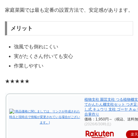
家庭菜園では最も定番の設置方法で、安定感があります。
メリット
強風でも倒れにくい
実がたくさん付いても安心
作業しやすい
★★★★★
植物支柱 園芸支柱 つる植物棚支
てかんたん棚支柱セット つぎ足
し式 キュウリ 支柱 ゴーヤ き
合掌作り
価格：1,950円～（税込、送料無
(2026/6/30時点)
楽