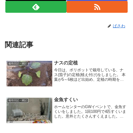
ばさわ
関連記事
ナスの定植
栽培日記・雑記
今日は、ポリポットで栽培している、ナ
ス(茄子)の定植(植え付け)をしました。 本
葉が5～6枚ほど出始め、定植の時期を迎
えました。 なかには、苗が小さいものも
ありましたが、畑に定植することで根張
りが良くなると判断して、全ての苗を植
え付けました...
金魚すくい
栽培日記・雑記
ホームセンターのGWイベントで、金魚す
くいをしました。1回100円で4匹すくいま
した。意外とたくさんすくえました。事
前に水槽に水を入れて、迎える準備をし
ていました。水温を揃えるために、袋を
水面に浮かべ30分ほどおきます。次に水