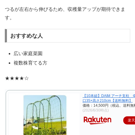
つるが左右から伸びるため、収穫量アップが期待できま
す。
おすすめな人
広い家庭菜園
複数株育てる方
★★★★☆
【10本組】DAIM アーチ支柱 Φ
口35×高さ210cm【送料無料】
価格：14,500円（税込、送料無
(2026/6/30時点)
楽