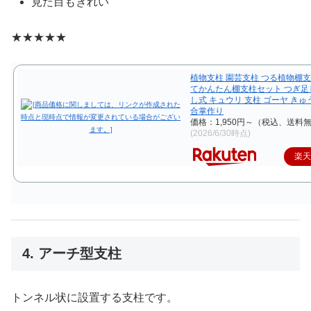
見た目もきれい
★★★★★
植物支柱 園芸支柱 つる植物棚支
てかんたん棚支柱セット つぎ足
し式 キュウリ 支柱 ゴーヤ き
合掌作り
価格：1,950円～（税込、送料無
(2026/6/30時点)
楽
4. アーチ型支柱
トンネル状に設置する支柱です。