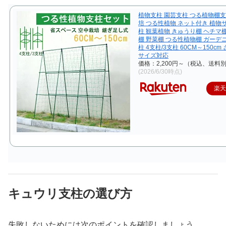
植物支柱 園芸支柱 つる植物棚支
培 つる性植物 ネット付き 植物
柱 観葉植物 きゅうり棚 ヘチマ
棚 野菜棚 つる性植物棚 ガーデ
柱 4支柱/3支柱 60CM～150c
サイズ対応
価格：2,200円～（税込、送料別
(2026/6/30時点)
楽
キュウリ支柱の選び方
失敗しないためには次のポイントを確認しましょう。