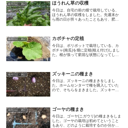
を少量入れて、...
ほうれん草の収穫
栽培日記・雑記
今日は、自宅の前の畑で栽培している、
ほうれん草の収穫をしました。先週末か
ら雨の日が所々あったこともあり、肥料
が溶けて草丈が伸びて収穫時期を迎えま
した。畑全体が、ほうれん草の濃い緑色
でいっぱいになりました。ほうれん草の
収穫時期と収穫方法収穫の...
カボチャの定植
栽培日記・雑記
今日は、ポリポットで栽培している、カ
ボチャ(南瓜)を畑に定植(植え付け)しまし
た。根が張って窮屈な状態になってしま
い、葉の一部が黄緑色に変色してきたの
で定植することにしました。畑の準備定
植の1週間前に畑作りをします。畑の作り
方として、 苦土...
ズッキーニの種まき
栽培日記・雑記
今日は、ズッキーニの種まきをしまし
た。ホームセンターで種を購入していた
ので、そちらをまきました。ズッキーニ
の種まき時期・種のまきかた事前準備と
して、培養土を入れた連結ポットを用意
しておきます。種まき時期寒冷地：4月下
旬～5月中旬中間地：3月...
ゴーヤの種まき
栽培日記・雑記
今日は、ゴーヤ(ニガウリ)の種まきをしま
した。ゴーヤの栽培は初めてということ
もあり、どのように栽培するのか分から