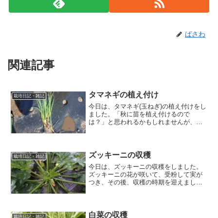
ばさわ
関連記事
タマネギの植え付け
栽培日記・雑記
今日は、タマネギ(玉ねぎ)の植え付けをし
ました。「秋に苗を植え付けるので
は？」と思われるかもしれませんが、私
が住んでいる近くの産直では、秋に収穫
できるタマネギの苗が販売されていま
す。早速、産直で購入したタマネギの苗
を畑に植え付けました。畑の...
ズッキーニの収穫
栽培日記・雑記
今日は、ズッキーニの収穫をしました。
ズッキーニの花が咲いて、受粉して実が
つき、その後、収穫の時期を迎えまし
た。確実に着果させるために人工授粉す
るようですが、虫が飛んでくるため、自
然受粉で実が着果しました。その後、気
温が高い日が続いたこともあ...
白菜の収穫
栽培日記・雑記