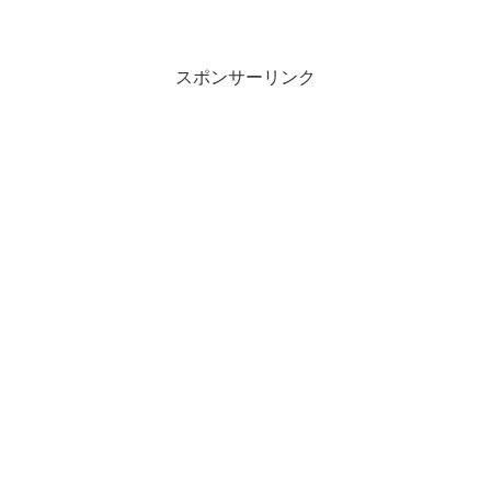
りをすることにしました。この記事で
は、畑の作り方について紹介しているの
で、よかったら、記事を参考...
スポンサーリンク