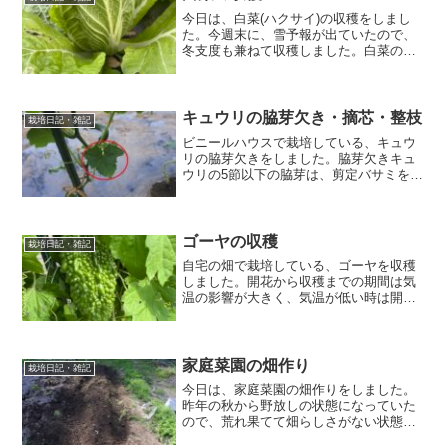
今日は、白菜(ハクサイ)の収穫をしまし
た。今週末に、雪予報が出ていたので、
冬支度も兼ねて収穫しました。白菜の収
穫植え付けから約60日後、白菜の頭を手
で押さえてみて、かたく締まっていたら
収穫時期です。収穫方法は、外葉を開い
て結球部分を横に倒し...
キュウリの脇芽欠き・摘芯・整枝
栽培日記・雑記
ビニールハウスで栽培している、キュウ
リの脇芽欠きをしました。脇芽欠きキュ
ウリの5節以下の脇芽は、剪定バサミを使
って、全て摘み取ります。5節より上の脇
芽は、子ヅルとして伸ばします。脇芽欠
き後の状態です。摘芯・整枝子づるに雌
花がついたら、その先...
ゴーヤの収穫
栽培日記・雑記
自宅の畑で栽培している、ゴーヤを収穫
しました。開花から収穫までの期間は気
温の影響が大きく、気温が低い時は開花
後30日前後もかかり、気温が高い時は開
花後12～20日になります。採り遅れると
過熟果になって黄色く着色が早まるの
で、できるだけ早く収...
家庭菜園の畑作り
栽培日記・雑記
今日は、家庭菜園の畑作りをしました。
昨年の秋から野放しの状態になっていた
ので、荒れ果てて畑らしさがない状態で
した。今日は天気が良かったので、畑作